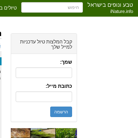
טבע ונופים בישראל
טיולים ב
iNature.info
ת
ק
קבל המלצות טיול עדכניות
ד
למייל שלך
שמך:
ת
ב
כתובת מייל: