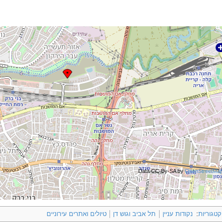
Data CC-By-SA by
OpenStreetMa
קטגוריות
:
נקודות עניין
תל אביב וגוש דן
טיולים ואתרים עירוניים