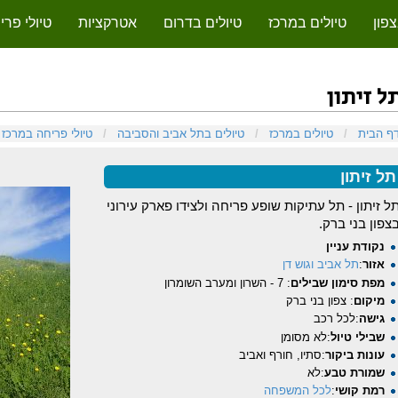
צפון
טיולים במרכז
טיולים בדרום
אטרקציות
טיולי פר
ל זיתון
פיצה אל:
ניווט
,
חיפוש
ף הבית
/
טיולים במרכז
/
טיולים בתל אביב והסביבה
/
טיולי פריחה במרכז
תל זיתון
ל זיתון - תל עתיקות שופע פריחה ולצידו פארק עירוני
צפון בני ברק.
נקודת עניין
אזור
:
תל אביב וגוש דן
מפת סימון שבילים
: 7 - השרון ומערב השומרון
מיקום
: צפון בני ברק
גישה
:לכל רכב
שבילי טיול
:לא מסומן
עונות ביקור
:סתיו, חורף ואביב
שמורת טבע
:לא
רמת קושי
:
לכל המשפחה