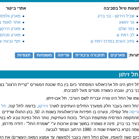
צעות טיול בסביבה
אתרי ביקור
שביל הירקון - בני ברק
פארק וולפסון
גני יהושע
אתר לאומי ב
כפר שלם
פארק הירקון
לב רמת גן
פארק מנחם ב
נתיב הגנים במרכז רמת גן
חוף גבעת על
גיות:
פארקים
תחבורה ציבורית
פריחה
משפחות
תצפיות
תל זיתון
ל זיתון הינו תל ארכיאולוגי המסתתר כיום בין בתי שכונת המגורים "קריית הרצוג" בצפ
ני ברק, וגובהו כעשרה מטרים מעל לסביבתו.
מו של התל הינו צורה עברית לשם הערבי, תל אבו-זיתון.
תל היווה בעבר חלק ממערך התילים העתיקים לאורך
הירקון
, בדומה לתל קנה,
תל
ריסה
ותל קסילה, ונערכו בו חפירות ארכיאולוגיות בשנות ה- 50, בהן התגלו שרידים
התקופה הפרסית ומתקופת הברזל'. בזכות העתיקות, נותר התל כפינת טבע לא בנוי
עיר בני ברק. פינה זו נשמרה במשך שנים ארוכות ע"י "שומרת התל" - דוז'יה פדרמן, 
מה נקרא בראשית שנות ה- 1980 הרחוב הצמוד לגבעה.
יום קשה להאמין, אולם התל היווה בעבר (למעשה עד אמצע המאה העשרים) את הק