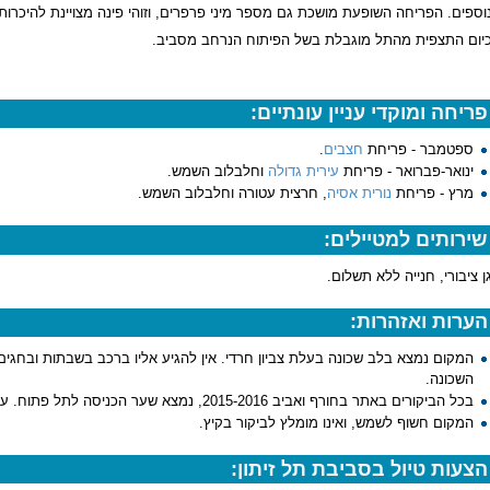
וספים. הפריחה השופעת מושכת גם מספר מיני פרפרים, וזוהי פינה מצויינת להיכרו
יום התצפית מהתל מוגבלת בשל הפיתוח הנרחב מסביב.
פריחה ומוקדי עניין עונתיים:
ספטמבר - פריחת
חצבים
.
ינואר-פברואר - פריחת
עירית גדולה
וחלבלוב השמש.
מרץ - פריחת
נורית אסיה
, חרצית עטורה וחלבלוב השמש.
שירותים למטיילים:
ן ציבורי, חנייה ללא תשלום.
הערות ואזהרות:
המקום נמצא בלב שכונה בעלת צביון חרדי. אין להגיע אליו ברכב בשבתות ובחגים
השכונה.
בכל הביקורים באתר בחורף ואביב 2015-2016, נמצא שער הכניסה לתל פתוח. עם זאת הוא עשוי להינעל ללא הודעה מוקדמת.
המקום חשוף לשמש, ואינו מומלץ לביקור בקיץ.
הצעות טיול בסביבת תל זיתון: