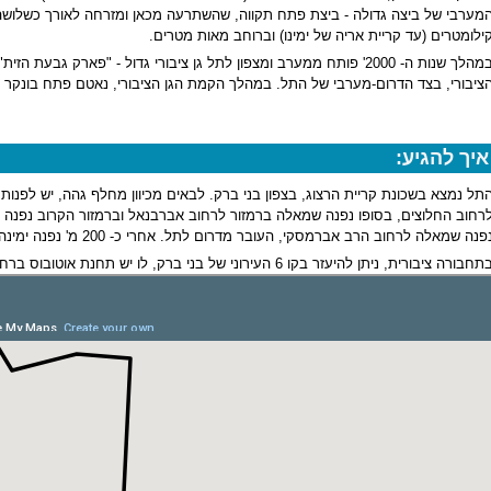
מערבי של ביצה גדולה - ביצת פתח תקווה, שהשתרעה מכאן ומזרחה לאורך כשלושה
ילומטרים (עד קריית אריה של ימינו) וברוחב מאות מטרים.
במהלך שנות ה- 2000' פותח ממערב ומצפון לתל גן ציבורי גדול - "פארק גבע
ציבורי, בצד הדרום-מערבי של התל. במהלך הקמת הגן הציבורי, נאטם פתח בונקר שה
איך להגיע:
תל נמצא בשכונת קריית הרצוג, בצפון בני ברק. לבאים מכיוון מחלף גהה, יש לפנות ב
רחוב החלוצים, בסופו נפנה שמאלה ברמזור לרחוב אברבנאל וברמזור הקרוב נפנה ימ
פנה שמאלה לרחוב הרב אברמסקי, העובר מדרום לתל. אחרי כ- 200 מ' נפנה ימינה לרחוב פדרמן ונחפש חנייה.
חבורה ציבורית, ניתן להיעזר בקו 6 העירוני של בני ברק, לו יש תחנת אוטובוס ברחוב הרב אברמסקי.