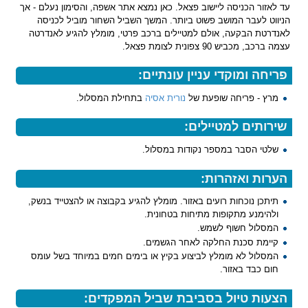
עד לאזור הכניסה ליישוב פצאל. כאן נמצא אתר אשפה, והסימון נעלם - אך
הניווט לעבר המושב פשוט ביותר. המשך השביל השחור מוביל לכניסה
לאנדרטת הבקעה, אולם למטיילים ברכב פרטי, מומלץ להגיע לאנדרטה
עצמה ברכב, מכביש 90 צפונית לצומת פצאל.
פריחה ומוקדי עניין עונתיים:
מרץ - פריחה שופעת של
נורית אסיה
בתחילת המסלול.
שירותים למטיילים:
שלטי הסבר במספר נקודות במסלול.
הערות ואזהרות:
תיתכן נוכחות רועים באזור. מומלץ להגיע בקבוצה או להצטייד בנשק,
ולהימנע מתקופות מתיחות בטחונית.
המסלול חשוף לשמש.
קיימת סכנת החלקה לאחר הגשמים.
המסלול לא מומלץ לביצוע בקיץ או בימים חמים במיוחד בשל עומס
חום כבד באזור.
הצעות טיול בסביבת שביל המפקדים: