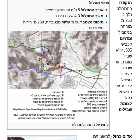
מנקודת
פרטי מסלול
ההתחלה
אורך המסלול
:5 ק"מ עד מסעף פצאל
נלך כ-
משך המסלול
:4-3 שעות הליכה.
250 מ'
טיפוס מצטבר
:50 מ' עליות מצטברות, 250 מ' ירידות
מזרחה
מצטברות.
במקביל
ומדרום
לכביש
505, ללא
שביל
מוגדר, עד
שנגיע
לעמודי
חשמל.
לצד עמודי
החשמל
נגיע
ל
צומת
שבילים
לחצו על המפה להגדלה
אדום-כחול
(למעוניינים