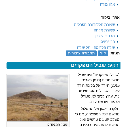
אלון מורה
אתרי ביקור
שמורת הסלוודורה הפרסית
שמורת מלחה
מבתרי עוצרין
הר גריזים
שילה הקדומה - תל שילה
תגיות:
קווי
תחבורה ציבורית
רקע: שביל המפקדים
"שביל המפקדים" הינו שביל
חדש יחסית (סומן באביב
2015) היורד אל בקעת הירדן.
לאורך השביל נפגוש תצפיות
נוף, ערוץ קניוני לא מטוייל
וסיפורי מורשת קרב.
חלקו הראשון של המסלול
מתאים לכל המשפחה, אם כי
משלב קטעים טרשיים ואינו
מתאים למתקשים בהליכה.
שביל המפקדים