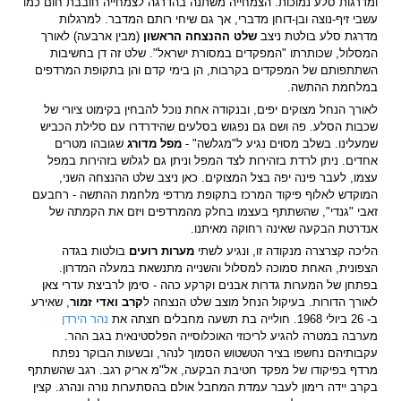
ומדרגות סלע נמוכות. הצמחייה משתנה בהדרגה לצמחייה חובבת חום כמו
עשבי זיף-נוצה ובן-דוחן מדברי, אך גם שיחי רותם המדבר. למרגלות
מדרגת סלע בולטת ניצב
שלט ההנצחה הראשון
(מבין ארבעה) לאורך
המסלול, שכותרתו "המפקדים במסורת ישראל". שלט זה דן בחשיבות
השתתפותם של המפקדים בקרבות, הן בימי קדם והן בתקופת המרדפים
במלחמת ההתשה.
לאורך הנחל מצוקים יפים, ובנקודה אחת נוכל להבחין בקימוט ציורי של
שכבות הסלע. פה ושם גם נפגוש בסלעים שהידרדרו עם סלילת הכביש
שמעלינו. בשלב מסוים נגיע ל"מגלשה" -
מפל מדורג
שגובהו מטרים
אחדים. ניתן לרדת בזהירות לצד המפל וניתן גם לגלוש בזהירות במפל
עצמו, לעבר פינה יפה בצל המצוקים. כאן ניצב שלט ההנצחה השני,
המוקדש לאלוף פיקוד המרכז בתקופת מרדפי מלחמת ההתשה - רחבעם
זאבי "גנדי", שהשתתף בעצמו בחלק מהמרדפים ויזם את הקמתה של
אנדרטת הבקעה שאינה רחוקה מאיתנו.
הליכה קצרצרה מנקודה זו, ונגיע לשתי
מערות רועים
בולטות בגדה
הצפונית, האחת סמוכה למסלול והשנייה מתנשאת במעלה המדרון.
בפתחן של המערות גדרות אבנים וקרקע כהה - סימן לרביצת עדרי צאן
לאורך הדורות. בעיקול הנחל מוצב שלט הנצחה ל
קרב ואדי זמור
, שאירע
ב- 26 ביולי 1968. חולייה בת תשעה מחבלים חצתה את
נהר הירדן
מערבה במטרה להגיע לריכוזי האוכלוסייה הפלסטינאית בגב ההר.
עקבותיהם נחשפו בציר הטשטוש הסמוך לנהר, ובשעות הבוקר נפתח
מרדף בפיקודו של מפקד חטיבת הבקעה, אל"מ אריק רגב. רגב שהשתתף
בקרב יידה רימון לעבר עמדת המחבל אולם בהסתערות נורה ונהרג. קצין