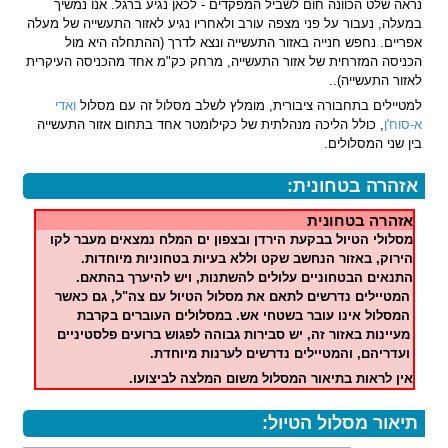
נראה שלט הכוונה חום לשביל המפקדים - לכאן נגיע ברגל. אנו נמשיך
במעלה, נעבור על פני מצפה עורב ולאחריו נגיע לאזור התעשייה של מעלה
אפריים. נחפש חנייה באזור התעשייה ונצא לדרך (ההתחלה היא מול
הכניסה המזרחית של אזור התעשייה, מרחק כק"מ אחד מהכניסה העיקרית
לאזור התעשייה)..
למטיילים בתחבורה ציבורית, מומלץ לשלב מסלול זה עם מסלול
ואדי
א-סוח'ן
, כולל הליכה מנהלתית של כקילומטר אחד בתחום אזור התעשייה
בין שני המסלולים.
אזהרה בטחונית:
אזהרה בטחונית
מסלולי הטיול בבקעת הירדן ובצפון ים המלח נמצאים מעבר לקו
הירוק, באזור הנחשב שקט וללא בעיות בטחוניות מיוחדות.
התנאים הבטחוניים עלולים להשתנות, ויש להיערך בהתאם.
המטיילים נדרשים לתאם את מסלול הטיול עם צה"ל, גם כאשר
המסלול אינו עובר בשטחי אש. במסלולים העוברים בקרבת
מעיינות באזור זה, יש סבירות גבוהה לפגוש ברועים פלסטיניים
ועדריהם, והמטיילים נדרשים לערנות מיוחדת.
אין לראות בתיאור המסלול משום המלצה לביצועו.
תיאור מסלול הטיול: