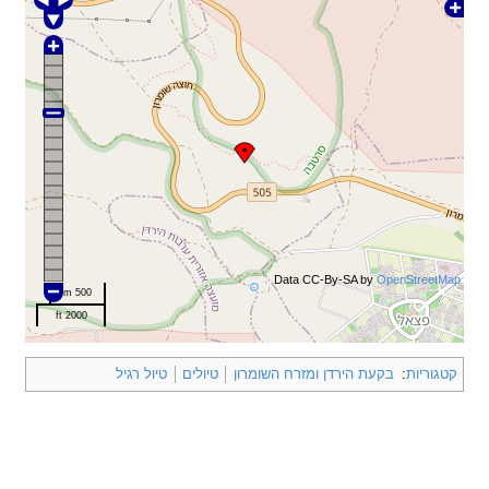
Data CC-By-SA by
OpenStreetMap
500 m
2000 ft
קטגוריות
:
בקעת הירדן ומזרח השומרון
טיולים
טיול רגיל