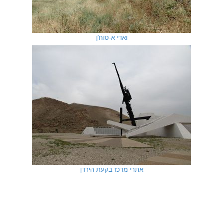
ואדי א-סוח'ן
אתרי מרכז בקעת הירדן