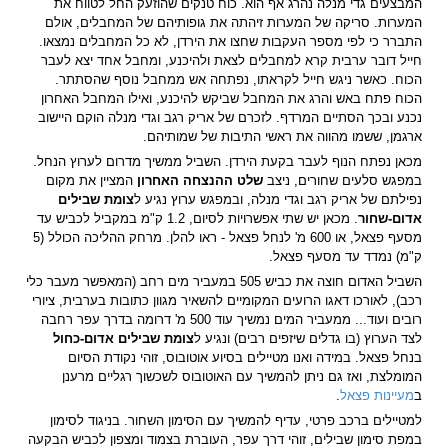
המבצעים גדי מנלה נהרג אף הוא. כוח טנקים שהוזעק החל לטווח את
המערות. סריקה של המערות זיהתה את גופותיהם של המחבלים, אולם
התברר כי לפי מספר העקבות שחצו את הירדן, לא כל המחבלים נמצאו.
חייל דובר ערבית קרא למחבלים לצאת ולהיכנע, ומחבל אחד יצא לעבר
הכוח. כאשר ניגש חייל לקראתו, נפתחה אש ממחבל נוסף שהסתתר.
הכוח פתח באש והרג את המחבל שביקש להיכנע, ואילו המחבל האחרון
נכנע ובכך הסתיים המרדף. לזכרם של אריק רגב וגדי מנלה הוקם היישוב
ארגמן, ששמו מהווה את ראשי התיבות של שמותיהם.
מכאן נפתח הנוף לעבר בקעת הירדן. השביל ממשיך מדרום לערוץ הנחל.
במפגש סלעים שחורים, ניצב
שלט ההנצחה האחרון
המציין את מקום
נפילתם של אריק רגב וגדי מנלה, ובמפגש ערוץ נגיע ל
צומת שבילים
אדום-שחור
. מכאן יש שתי אפשרויות לסיום, 1.2 ק"מ במקביל לכביש עד
מסעף פצאל, או 600 מ' לנחל פצאל - ראו להלן. מרחק ההליכה הכולל (5
ק"מ) נמדד עד מסעף פצאל.
השביל האדום חוצה את כביש 505 במעביר מים רחב (המאפשר מעבר כלי
רכב), לאורכו דאגו הרועים המקומיים להשאיר מגוון כתובות בערבית, ציורי
רובים ועוד... ממעביר המים נמשיך עוד 500 מ' דרומה בדרך עפר רחבה
לצד הערוץ (בו גדלים שיזפים רבים) ונגיע ל
צומת שבילים אדום-כחול
בנחל פצאל. במידה ואנו מטיילים בסיוע אוטובוס, זוהי נקודת הסיום
המומלצת, ואז גם ניתן להמשיך עם האוטובוס לשכשוך רגליים מרענן
ב
מעיינות פצאל
.
למטיילים ברכב פרטי, עדיף להמשיך עם הסימון השחור. בניגוד לסימון
במפת סימון שבילים, זוהי דרך עפר, העוברת בצמוד ומצפון לכביש הבקעה