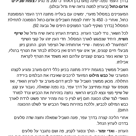
בדרך העפר נפנה ימינה (מערבה) ולאחר כ- 200 מ' נגיע ל
צומת שבילים
אדום-כחול
(בערוץ למטה נראה שיח גדול ובולט).
המעוניינים במסלול מזערי, ימשיכו עם בעלייה מתונה דרך העפר המסומנת
כחול, ואחרי כ- 450 מ' יחזרו לצומת השבילים אדום-כחול הסמוכה לתחילת
המסלול (בדרך נשקיף לעבר המצוקים היפים של גבעה 92).
לכל השאר, נרד לעבר הערוץ. בחציית הערוץ נראה שיח גדול של
שיזף
השיח
, היחיד שנפגוש לאורך המסלול. חדי העין יזהו על קוצי השיזף
"הפתעות" לא נעימות - שיירי ארוחותיה של הציפור חנקן. החנקן ניזון
מבעלי חיים קטנים, אך אינו עוף דורס ואין ביכולתו לבתר את הטרף ברגליו,
כך שהוא נעזר בעצים קוצניים עליהם הוא משפד את הטרף לקראת
אכילתו.
השביל ממשיך במגמת ירידה מתונה בכיוון כללי דרום-מערב ומגיע לקצהו
המערבי של
כבש מילוט
המיועד לרכבים שאיבדו את הבלמים בירידה
התלולה. מכאן ממשיך השביל עוד לכיוון דרום-מערב עד לערוץ הוואדי, ואז
מטפס עוד קצת ומתייצב על דרך עפר, בה נפנה שמאלה, נעבור עץ קטן
של שיזף מצוי ונצא לכביש הראשי. נחצה בזהירות את הכביש ונרד למורד
הוואדי לצד שלט הכוונה חום (יש לציין כי נוח ומהיר יותר פשוט לרדת לאורך
כבש המילוט לכביש, וללכת בזהירות בשולי הכביש עד לשלט ההכוונה
החום).
אחרי הליכה קצרה בדרך עפר, פונה השביל שמאלה וחוצה שדה סלעים
בדרכו לערוץ הנחל.
הערוץ -
ואדי זמור
- הולך ונסגר לקניון, פה ושם נתגבר על סלעים