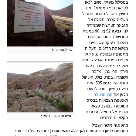
במסלול מעגלי, נשוב לכאן
לקראת סוף המסלול). אנו
נמשיך בשביל האדום ונתחיל
בעלייה קצרה ותלולה אל
הגבעה הטרשית שממזרח
לנו,
גבעה 92
(או 90 במפות
החדשות). בנופי הטרשים
בולטים בעיקר עשבוניים
ממשפחת הדגניים. העלייה
שביל המפקדים
מתמתנת ובסופה נגיע לגל
אבנים בפסגת הגבעה. מכאן
נשקף נוף יפה לעבר בקעת
הירדן, הרי עמון ומדבר
השומרון. בפרט בולט העיקול
הגדול של כביש 505, אליו
נגיע בהמשך. נוכל לראות
מכאן את
קרן סרטבה
,
האנטנות הצבאיות בבסיס
המוסטרה, מושב פצאל
והכפר אל-פסאיל, ושטחים
המערות במורד הוואדי
חקלאיים נרחבים.
מהפסגה מושך השביל
במתינות לכיוון דרום-מזרח (אך ללא תוואי מוגדר) ומתייצב על דרך עפר.