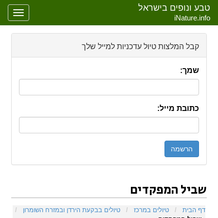
טבע ונופים בישראל
oggle
iNature.info
gation
קבל המלצות טיול עדכניות למייל שלך
שמך:
כתובת מייל:
שביל המפקדים
קפיצה אל:
ניווט
,
חיפוש
דף הבית
/
טיולים במרכז
/
טיולים בבקעת הירדן ובמזרח השומרון
/