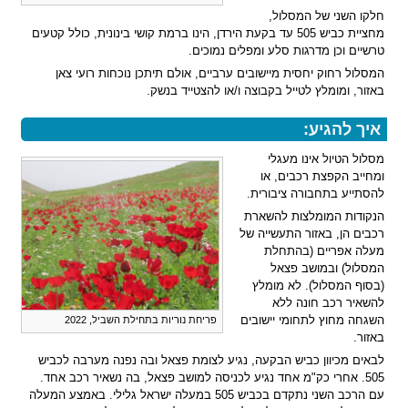
חלקו השני של המסלול,
מחציית כביש 505 עד בקעת הירדן, הינו ברמת קושי בינונית, כולל קטעים
טרשיים וכן מדרגות סלע ומפלים נמוכים.
המסלול רחוק יחסית מיישובים ערביים, אולם תיתכן נוכחות רועי צאן
באזור, ומומלץ לטייל בקבוצה ו/או להצטייד בנשק.
איך להגיע:
מסלול הטיול אינו מעגלי
ומחייב הקפצת רכבים, או
להסתייע בתחבורה ציבורית.
הנקודות המומלצות להשארת
רכבים הן, באזור התעשייה של
מעלה אפריים (בהתחלת
המסלול) ובמושב פצאל
(בסוף המסלול). לא מומלץ
להשאיר רכב חונה ללא
השגחה מחוץ לתחומי יישובים
פריחת נוריות בתחילת השביל, 2022
באזור.
לבאים מכיוון כביש הבקעה, נגיע לצומת פצאל ובה נפנה מערבה לכביש
505. אחרי כק"מ אחד נגיע לכניסה למושב פצאל, בה נשאיר רכב אחד.
עם הרכב השני נתקדם בכביש 505 במעלה ישראל גלילי. באמצע המעלה