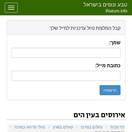
טבע ונופים בישראל
oggle
iNature.info
gation
קבל המלצות טיול עדכניות למייל שלך
שמך:
כתובת מייל:
אירוסים בעין הים
קפיצה אל:
ניווט
,
חיפוש
דף הבית
/
טיולים במרכז
/
טיולים בשרון
/
טיולי פריחה במרכז
/