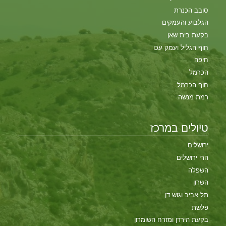
סובב הכנרת
הגלבוע והעמקים
בקעת בית שאן
חוף הגליל ועמק עכו
חיפה
הכרמל
חוף הכרמל
רמת מנשה
טיולים במרכז
ירושלים
הרי ירושלים
השפלה
השרון
תל אביב וגוש דן
פלשת
בקעת הירדן ומזרח השומרון