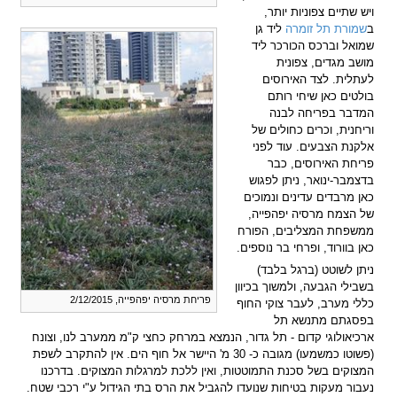
ויש שתיים צפוניות יותר,
ב
שמורת תל זומרה
ליד גן
שמואל וברכס הכורכר ליד
מושב מגדים, צפונית
לעתלית. לצד האירוסים
בולטים כאן שיחי רותם
המדבר בפריחה לבנה
וריחנית, וכרים כחולים של
אלקנת הצבעים. עוד לפני
פריחת האירוסים, כבר
בדצמבר-ינואר, ניתן לפגוש
כאן מרבדים עדינים ונמוכים
של הצמח מרסיה יפהפייה,
ממשפחת המצליבים, הפורח
כאן בוורוד, ופרחי בר נוספים.
ניתן לשוטט (ברגל בלבד)
בשבילי הגבעה, ולמשוך בכיוון
פריחת מרסיה יפהפייה, 2/12/2015
כללי מערב, לעבר צוקי החוף
בפסגתם מתנשא תל
ארכיאולוגי קדום - תל גדור, הנמצא במרחק כחצי ק"מ ממערב לנו, וצונח
(פשוטו כמשמעו) מגובה כ- 30 מ' היישר אל חוף הים. אין להתקרב לשפת
המצוקים בשל סכנת התמוטטות, ואין ללכת למרגלות המצוקים. בדרכנו
נעבור מעקות בטיחות שנועדו להגביל את הרס בתי הגידול ע"י רכבי שטח.