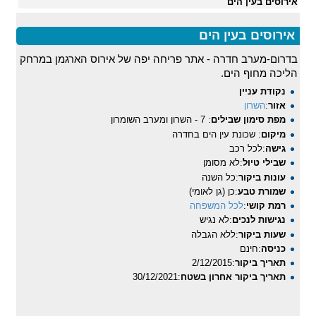
אירוסים בעין הים
אירוסים בעין הים
בדרום-מערב חדרה - אתר פריחה יפה של אירוס הארגמן במרחק
הליכה מחוף הים.
נקודת עניין
אזור
:
השרון
מפת סימון שבילים
: 7 - השרון ומערב השומרון
מיקום
: שכונת עין הים בחדרה
גישה
:לכל רכב
שבילי טיול
:לא מסומן
עונות ביקור
:כל השנה
שמורת טבע
:כן (גן לאומי)
רמת קושי
:
לכל המשפחה
נגישות לנכים
:לא נגיש
שעות ביקור
:ללא הגבלה
כניסה
:חינם
תאריך ביקור
:2/12/2015
תאריך ביקור אחרון בשטח
:30/12/2021