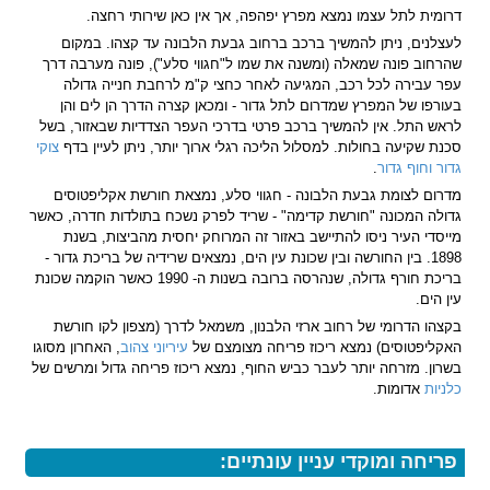
דרומית לתל עצמו נמצא מפרץ יפהפה, אך אין כאן שירותי רחצה.
לעצלנים, ניתן להמשיך ברכב ברחוב גבעת הלבונה עד קצהו. במקום
שהרחוב פונה שמאלה (ומשנה את שמו ל"חגווי סלע"), פונה מערבה דרך
עפר עבירה לכל רכב, המגיעה לאחר כחצי ק"מ לרחבת חנייה גדולה
בעורפו של המפרץ שמדרום לתל גדור - ומכאן קצרה הדרך הן לים והן
לראש התל. אין להמשיך ברכב פרטי בדרכי העפר הצדדיות שבאזור, בשל
סכנת שקיעה בחולות. למסלול הליכה רגלי ארוך יותר, ניתן לעיין בדף
צוקי
גדור וחוף גדור
.
מדרום לצומת גבעת הלבונה - חגווי סלע, נמצאת חורשת אקליפטוסים
גדולה המכונה "חורשת קדימה" - שריד לפרק נשכח בתולדות חדרה, כאשר
מייסדי העיר ניסו להתיישב באזור זה המרוחק יחסית מהביצות, בשנת
1898. בין החורשה ובין שכונת עין הים, נמצאים שרידיה של בריכת גדור -
בריכת חורף גדולה, שנהרסה ברובה בשנות ה- 1990 כאשר הוקמה שכונת
עין הים.
בקצהו הדרומי של רחוב ארזי הלבנון, משמאל לדרך (מצפון לקו חורשת
האקליפטוסים) נמצא ריכוז פריחה מצומצם של
עיריוני צהוב
, האחרון מסוגו
בשרון. מזרחה יותר לעבר כביש החוף, נמצא ריכוז פריחה גדול ומרשים של
כלניות
אדומות.
פריחה ומוקדי עניין עונתיים: