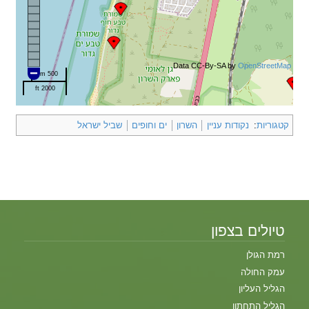
Data CC-By-SA by
OpenStreetMap
500 m
2000 ft
קטגוריות
:
נקודות עניין
השרון
ים וחופים
שביל ישראל
טיולים בצפון
רמת הגולן
עמק החולה
הגליל העליון
הגליל התחתון