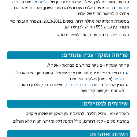
הגבעה, מערבית לעץ האלון, יש גם ריכוז קטן של
כלניות
אדומות ו
בן-חצב
יקינטוני
. רבים ממינים אלו כמעט ונעלמו מנופי השרון, ואחדים מהם הם
אנדמיים למישור החוף של ארצנו.
במסגרת הקמתו של מחלף דרור, בשנים 2013-2011, נשמרה הגבעה כאי
מבודד בין כביש 553 החדש לכביש הישן.
בעתיד ייתכן כי הגבעה תיהפך לשמורת טבע.
פריחה ומוקדי עניין עונתיים:
פריחה עונתית - בעיקר בחודשים פברואר - אפריל.
פברואר-מרץ: פריחת תורמוס ארץ-ישראלי, קחוון החוף, שום ארדל,
כלניות
(אדומות) ואלקנת הצבעים.
מרץ-אפריל: פריחת
בן-חצב יקינטוני
, מצילות החוף, תלתן דו-גוני,
פשתנית יפו, שום קצר ועוד.
שירותים למטיילים:
באתר עצמו - שביל הליכה. למרגלות עץ האלון יש שולחן פיקניק.
בקרבת מקום - קניון דרורים, כולל תחנת דלק ומגרשי חנייה ללא תשלום.
הערות ואזהרות: