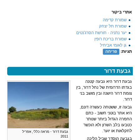
אתרי ביקור
שמורת קדימה
שמורת תל יצחק
יער נתניה - חורשת הסרג'נטים
שמורת בריכת רופין
גן לאומי אביחיל
תגיות:
פריחה
גבעת דרור
גבעת דרור היא גבעה קטנה
בגדתו הדרומית של נחל דרור, בין
צומת דרור הישנה ובין מושב בני
דרור.
גבעה זו, ששטחה כעשרה דונם,
היא אתר בוטני חשוב - כתם
החמרה הגדול ביותר שנותר
כטבעו בלב השרון ולא הוכשר
לחקלאות או יוער.
גבעת דרור - מראה כללי, אפריל
2011
בגבעה הוסדר שביל הליכה