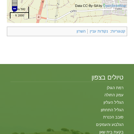
Data CC-By-SA by
OpenStreetMap
500 m
2000 ft
קטגוריות
:
נקודות עניין
השרון
טיולים בצפון
רמת הגולן
עמק החולה
הגליל העליון
הגליל התחתון
סובב הכנרת
הגלבוע והעמקים
בקעת בית שאן