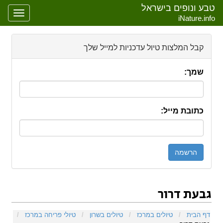
טבע ונופים בישראל
oggle
iNature.info
gation
קבל המלצות טיול עדכניות למייל שלך
שמך:
כתובת מייל:
גבעת דרור
קפיצה אל:
ניווט
,
חיפוש
דף הבית
/
טיולים במרכז
/
טיולים בשרון
/
טיולי פריחה במרכז
/