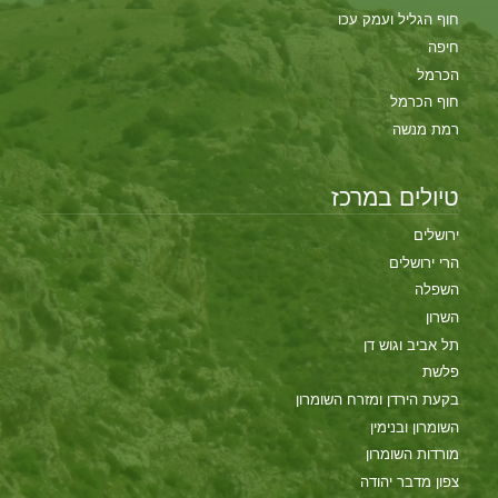
חוף הגליל ועמק עכו
חיפה
הכרמל
חוף הכרמל
רמת מנשה
טיולים במרכז
ירושלים
הרי ירושלים
השפלה
השרון
תל אביב וגוש דן
פלשת
בקעת הירדן ומזרח השומרון
השומרון ובנימין
מורדות השומרון
צפון מדבר יהודה