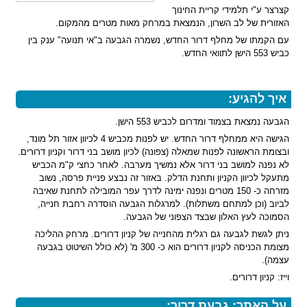
קצרצר ע"י תלמידי קריית החינוך
האזורית של לב השרון, הנמצאת במרחק מאות מטרים מהמקום.
עם הקמתו של מחלף דרור החדש, נשמרה הגבעה ב"אי תנועה" ענק בין
כביש 553 הישן לתוואי החדש.
איך להגיע:
הגבעה נמצאת בצמוד ומדרום לכביש 553 הישן.
הגישה היא ממחלף דרור החדש. יש לפנות מכביש 4 לכיוון אזור תל מונד,
ובצומת הראשונה לפנות שמאלה (צפונה) לכיון מושב בני דרור וקניון דרורים.
לא נפנה למושב בני דרור אלא נמשיך מערבה. לאחר כחצי ק"מ הכביש
מתעקל לכיוון הקניון ותחנת הדלק. באזור זה נבצע פניית פרסה, נשוב
מזרחה כ- 150 מטרים ונפנה ימינה לדרך עפר המובילה לתחנת שאיבה
לביוב (וכן למתחם משתלות). למרגלות הגבעה הוסדרה רחבת חנייה,
הסמוכה לעץ האלון שבצד הצפוני של הגבעה.
ניתן לגשת לגבעה גם רגלית מהחנייה של קניון דרורים. מרחק ההליכה
מצומת הכניסה לקניון דרורים הוא כ- 300 מ' (לא כולל השיטוט בגבעה
עצמה).
וייז: קניון דרורים.
על האתר: גבעת דרור: