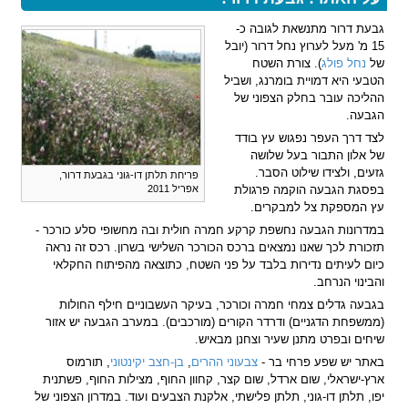
גבעת דרור מתנשאת לגובה כ-
15 מ' מעל לערוץ נחל דרור (יובל
של
נחל פולג
). צורת השטח
הטבעי היא דמויית בומרנג, ושביל
ההליכה עובר בחלק הצפוני של
הגבעה.
לצד דרך העפר נפגוש עץ בודד
של אלון התבור בעל שלושה
גזעים, ולצידו שילוט הסבר.
פריחת תלתן דו-גוני בגבעת דרור,
בפסגת הגבעה הוקמה פרגולת
אפריל 2011
עץ המספקת צל למבקרים.
במדרונות הגבעה נחשפת קרקע חמרה חולית ובה מחשופי סלע כורכר -
תזכורת לכך שאנו נמצאים ברכס הכורכר השלישי בשרון. רכס זה נראה
כיום לעיתים נדירות בלבד על פני השטח, כתוצאה מהפיתוח החקלאי
והבינוי הנרחב.
בגבעה גדלים צמחי חמרה וכורכר, בעיקר העשבוניים חילף החולות
(ממשפחת הדגניים) ודרדר הקורים (מורכבים). במערב הגבעה יש אזור
שיחים ובפרט מתנן שעיר וצחנן מבאיש.
באתר יש שפע פרחי בר -
צבעוני ההרים
,
בן-חצב יקינטוני
, תורמוס
ארץ-ישראלי, שום ארדל, שום קצר, קחוון החוף, מצילות החוף, פשתנית
יפו, תלתן דו-גוני, תלתן פלישתי, אלקנת הצבעים ועוד. במדרון הצפוני של