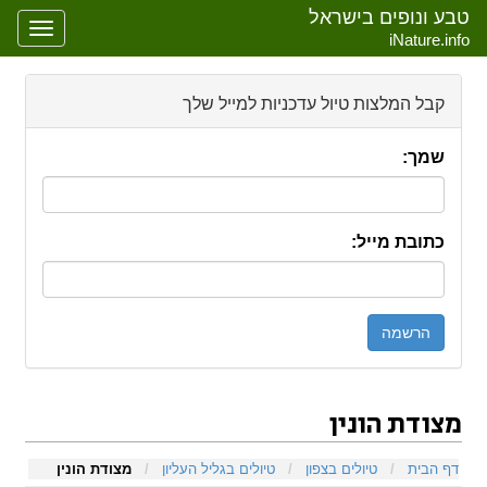
טבע ונופים בישראל
oggle
iNature.info
gation
קבל המלצות טיול עדכניות למייל שלך
שמך:
כתובת מייל:
מצודת הונין
קפיצה אל:
ניווט
,
חיפוש
דף הבית
/
טיולים בצפון
/
טיולים בגליל העליון
/
מצודת הונין