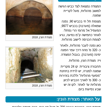
המצודה נמצאת לצד כביש הגישה
למושב מרגליות, מעל לקריית
שמונה.
מצומת תל חי בכביש 90, נפנה
שמאלה (מערבה) בכביש 9977,
המעפיל אל מרומי הרי נפתלי.
לאחר כחמישה ק"מ נסיעה, נגיע
מצודת הונין, 2018
לצומת הכניסה ליישוב מרגליות.
כאן נפנה לעבר מרגליות, ולאחר
כ- 320 מ' נזהה דרך עפר הפונה
ימינה (מערבה), בגבול המצודה.
וייז: מצודת הונין, מרגליות.
תחבורה ציבורית: קו 24 מקריית
שמונה למנרה, יש לרדת בתחנת
"מסעף מרגליות" וללכת בזהירות
כ- 300 מ' לאורך הכביש לכיוון
מרגליות עד לאתר. לקו זה יש
מצודת הונין, 2018
שבע נסיעות ביום.
על האתר: מצודת הונין: