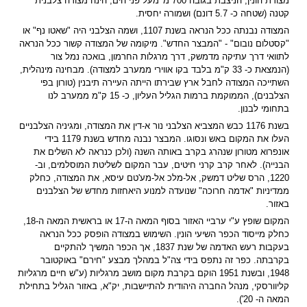
מצודת הונין, הניצבת בגובה 700 מ' מעל פני הים, הינה מצודה צלבנית
קטנה (שטחה כ- 5.7 דונם) ושמורה יחסית.
המצודה נבנתה ככל הנראה בשנת 1107, ושמה הצלבני היה "שאטו נף" או
"קסטלום נובום" - "המבצר החדש". מיקומה של המצודה קשור ככל הנראה
לתוואי דרך עתיקה מדמשק, דרך מרגלות החרמון, בואכה נמל צור
(הנמצאת כ- 33 ק"מ בלבד בקו אווירי ממערב למצודה). מבחינה מינהלית,
השתייכה המצודה לחבל ארץ שבירתו הייתה העיירה תיבנין (טורון בפי
הצלבנים), הממוקמת ברמות הגליל העליון, כ- 15 ק"מ ממערב לנו
בתחומי לבנון.
בשנת 1176 כבש המצביא הצלבני נור א-דין את המצודה, ומגיניה הצלבניים
העלו את המקום באש ונסוגו. המבצר נבנה מחדש בשנת 1179 בידי
אונפרוא מטורון שנהרג בקרב באותה השנה (ולכן כנראה לא השלים את
הבנייה). לאחר קרב קרני חיטים, עבר המקום לשליטת המוסלמים, וב-
1220, הרס שליט דמשק, אל-מלכ אל-מע'טם עיסא, את המצודה, כחלק
ממדיניות "אדמה חרוכה" שנועדה למנוע היאחזות מחדש של הצלבנים
באזור.
המקום שופץ ע"י ערביי האזור בסוף המאה ה-17 או בראשית המאה ה-18,
כחלק מייסוד הכפר השיעי הונין. השימוש במצודה הופסק ככל הנראה
בעקבות רעש האדמה של שנת 1837, אך הכפר המשיך להתקיים
בקרבתה. כפר זה נתפס בידי צה"ל במהלך מבצע "חירם" באוקטובר
1948, ובשנת 1951 הוקם בקרבת מקום מושב מרגליות (ע"ש חיים מרגליות
קליוורסקי, מנהל החברה היהודית להתיישבות, יק"א, באזור הגליל בתחילת
המאה ה- 20').