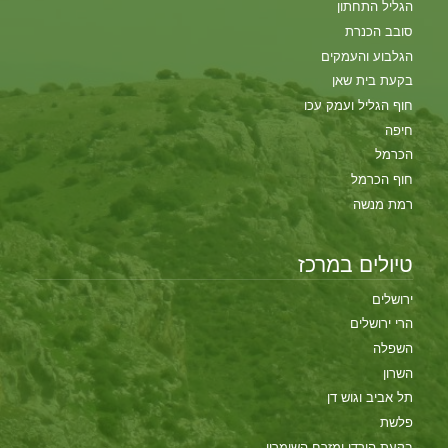
הגליל התחתון
סובב הכנרת
הגלבוע והעמקים
בקעת בית שאן
חוף הגליל ועמק עכו
חיפה
הכרמל
חוף הכרמל
רמת מנשה
טיולים במרכז
ירושלים
הרי ירושלים
השפלה
השרון
תל אביב וגוש דן
פלשת
בקעת הירדן ומזרח השומרון