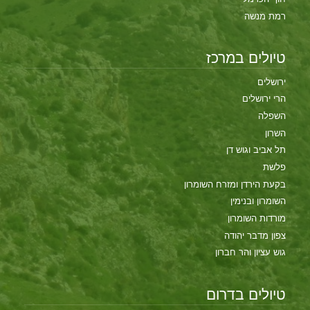
רמת מנשה
טיולים במרכז
ירושלים
הרי ירושלים
השפלה
השרון
תל אביב וגוש דן
פלשת
בקעת הירדן ומזרח השומרון
השומרון ובנימין
מורדות השומרון
צפון מדבר יהודה
גוש עציון והר חברון
טיולים בדרום