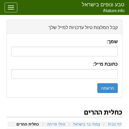
טבע ונופים בישראל
oggle
iNature.info
gation
קבל המלצות טיול עדכניות למייל שלך
שמך:
כתובת מייל:
כחלית ההרים
קפיצה אל:
ניווט
,
חיפוש
דף הבית
/
צמחי בר בישראל
/
טיולי פריחה
/
כחלית ההרים