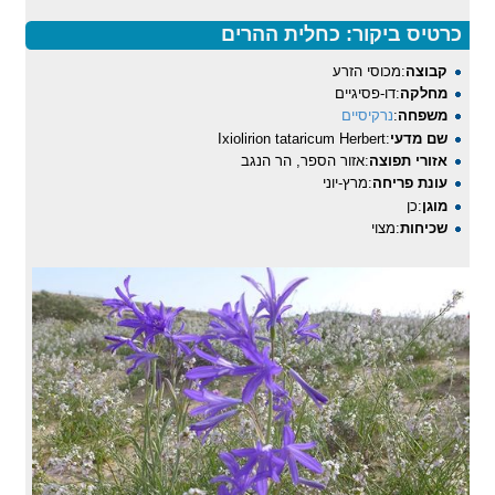
כרטיס ביקור: כחלית ההרים
קבוצה
:מכוסי הזרע
מחלקה
:דו-פסיגיים
משפחה
:
נרקיסיים
שם מדעי
:Ixiolirion tataricum Herbert
אזורי תפוצה
:אזור הספר, הר הנגב
עונת פריחה
:מרץ-יוני
מוגן
:כן
שכיחות
:מצוי