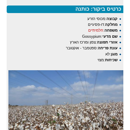
כרטיס ביקור: כותנה
קבוצה
:מכוסי הזרע
מחלקה
:דו-פסיגיים
משפחה
:
חלמיתיים
שם מדעי
:Gossypium
אזורי תפוצה
:צפון ומרכז הארץ
עונת פריחה
:ספטמבר - אוקטובר
מוגן
:לא
שכיחות
:מצוי