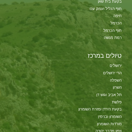
בקעת בית שאן
חוף הגליל ועמק עכו
חיפה
הכרמל
חוף הכרמל
רמת מנשה
טיולים במרכז
ירושלים
הרי ירושלים
השפלה
השרון
תל אביב וגוש דן
פלשת
בקעת הירדן ומזרח השומרון
השומרון ובנימין
מורדות השומרון
צפון מדבר יהודה