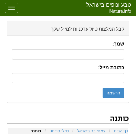
טבע ונופים בישראל
oggle
iNature.info
gation
קבל המלצות טיול עדכניות למייל שלך
שמך:
כתובת מייל:
כותנה
קפיצה אל:
ניווט
,
חיפוש
דף הבית
/
צמחי בר בישראל
/
טיולי פריחה
/
כותנה