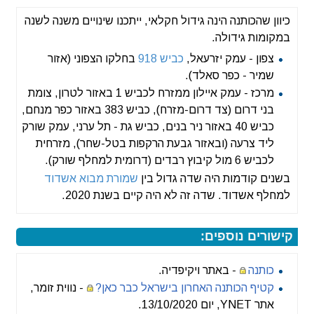
כיוון שהכותנה הינה גידול חקלאי, ייתכנו שינויים משנה לשנה
במקומות גידולה.
צפון - עמק יזרעאל,
כביש 918
בחלקו הצפוני (אזור
שמיר - כפר סאלד).
מרכז - עמק איילון ממזרח לכביש 1 באזור לטרון, צומת
בני דרום (צד דרום-מזרח), כביש 383 באזור כפר מנחם,
כביש 40 באזור ניר בנים, כביש גת - תל ערני, עמק שורק
ליד צרעה (ובאזור גבעת הרקפות בטל-שחר), מזרחית
לכביש 6 מול קיבוץ רבדים (דרומית למחלף שורק).
בשנים קודמות היה שדה גדול בין
שמורת מבוא אשדוד
למחלף אשדוד. שדה זה לא היה קיים בשנת 2020.
קישורים נוספים:
כותנה
- באתר ויקיפדיה.
קטיף הכותנה האחרון בישראל כבר כאן?
- נווית זומר,
אתר YNET, יום 13/10/2020.