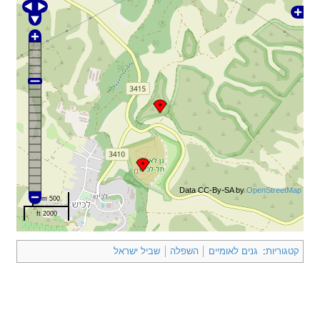
Data CC-By-SA by
OpenStreetMap
500 m
2000 ft
קטגוריות
:
גנים לאומיים
השפלה
שביל ישראל