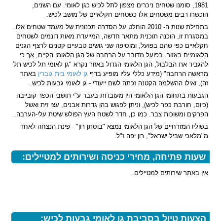
1981, סומנו שטחים ניכרים מצפון לתל לכיש כגן לאומי. עם השנים,
הוכשרו רבים משטחים אלו כשטחים חקלאיים של מושב לכיש.
בתחילת שנות ה- 2010 הוחלט על הסדרה תכנונית של מעמד שטחים אלו.
במסגרת זו, הוכנה תוכנית מתאר חדשה, המייעדת מאות דונמים לשטחים
חקלאיים כפי שהם בפועל, ומוסיפה שני גושים טבעיים קטנים לרצף הגנים
הלאומיים באזור. בפועל מדובר על הרחבה של הגן הלאומי הקיים, אך כי
להגביר את הבלבול, הגן הלאומי הגדול באזור נקרא "גן לאומי תל לכיש תל
מראשה הרחבה" (מידע כללי עליו מופיע בדף
גן לאומי בית גוברין
באתר
זה), ואילו ההשלמה הקטנה זכתה לשם ייעודי - גן לאומי גבעות לכיש.
הגבעות בתחומי הגן הלאומי היו מעובדות בעבר ע"י תושבי הכפר קובייבה
(כיום, חורבת כפר לכיש), וניתן לפגוש בהן גדרות אבנים, עצי זית ואשל
הפרקים ומשוכות צבר. כמו כן, חדר לשטח העץ הפולש שיטת עלי-הערבה.
בשוליו המזרחיים של הגן הלאומי נמצא "בוסתן רון" - פינת הנצחה לאחד
מ"מלאכי שביל ישראל", רון יפה ז"ל.
שעות פתיחה, מחירי כניסה ושירותים למטיילים:
אין באתר שירותים למטיילים.
הצעות טיול בסביבת גן לאומי גבעות לכיש: