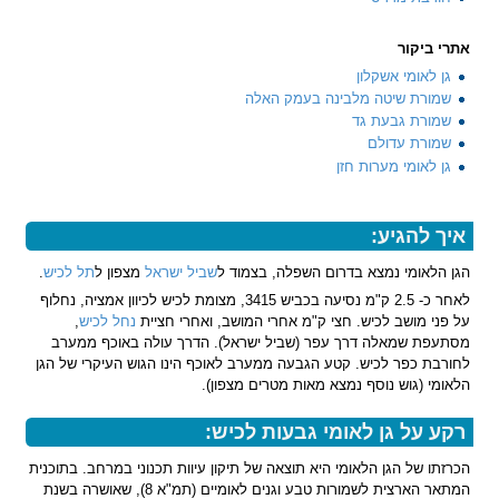
אתרי ביקור
גן לאומי אשקלון
שמורת שיטה מלבינה בעמק האלה
שמורת גבעת גד
שמורת עדולם
גן לאומי מערות חזן
איך להגיע:
הגן הלאומי נמצא בדרום השפלה, בצמוד ל
שביל ישראל
מצפון ל
תל לכיש
.
לאחר כ- 2.5 ק"מ נסיעה בכביש 3415, מצומת לכיש לכיוון אמציה, נחלוף
על פני מושב לכיש. חצי ק"מ אחרי המושב, ואחרי חציית
נחל לכיש
,
מסתעפת שמאלה דרך עפר (שביל ישראל). הדרך עולה באוכף ממערב
לחורבת כפר לכיש. קטע הגבעה ממערב לאוכף הינו הגוש העיקרי של הגן
הלאומי (גוש נוסף נמצא מאות מטרים מצפון).
רקע על גן לאומי גבעות לכיש:
הכרזתו של הגן הלאומי היא תוצאה של תיקון עיוות תכנוני במרחב. בתוכנית
המתאר הארצית לשמורות טבע וגנים לאומיים (תמ"א 8), שאושרה בשנת