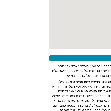
חלק ניכר ממנו הוסדר "שביל צף" מעץ
ו עפ"י הנחיותיו של אדריכל הנוף ליאב שלם
הבטחה ישנה של עיריית ת"א-יפו.
בריכת רמת אביב
(בוראק לייל).
רון, וקיימה אף אוכלוסייה של הדו-חי הנדיר
חפרית. גופי שמירת הטבע לא השכילו להגן על הבריכה מבעוד מועד, אולם אנשי רשות שמורות הטבע הגיעו ב- 1997 להסכם
זור בריכת חורף לאחר עבודות הבנייה באזור. בריכת רמת אביב עצמה
נשי סמינר לוינסקי שניסו לשמר את שרידי
 חורף תחליפית וקטנה ליד "מכון אבשלום". בריכה זו, בשטח כחצי דונם
בלבד, לא ענתה היטב לצרכים אקולוגיים ואינה אוגרת מים כיום. פעילי הסביבה המשיכו במאבקם, ובסוף שנת 2013 נעתרה