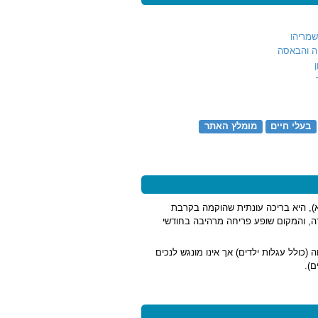
מריהו
ה והבאסה
בעלי חיים
מומלץ האתר
), היא בריכה עונתית שהוקמה בקרבת
ה, והמקום שופע פריחה מרהיבה בחודשי
לל כ-500 מ', המתאים לכל המשפחה (כולל עגלות ילדים) אך אינו מונגש לנכים
ם).