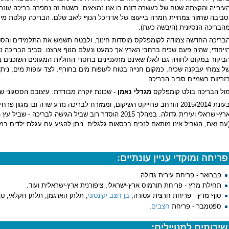
סביבה שחזור צמחיית חמרה בייעוצו של אדריכל הנוף ליאב שלם. הבריכה קולטת מי
הבריכה הנסיונית (היבשה כעת).
בריכה החדשה צמודה לקומפלקס מוסדות חינוך, ולבטח תשמש את התלמידים והסטוד
ייחודי, שהיה פעם שכיח ברחבי הארץ אך כמעט ונעלם מנוף ארצנו. סביב הבריכה נז
ביקור במקום לחוויה גם לאלו שאינם מתעניינים בחסרי החוליות המגוונים השוכנים 
ל צמחי עבקנה שכיח, כמקום חנייה בטוח לעופות מים בחורף. לצד עופות מים, ניתן
זריזות בשמיים סביב הבריכה.
ול הבריכה בולט קומפלקס
מגדלי נאמן
- שכונת יוקרה מבודדת. עיצובם הססגוני ש
בעונת 2015/2014 הורחב פרוייקט השיקום, וממזרח לבריכה נזרע שדה ובו מגוון
ארץ-ישראלי ועירית גדולה. במהלך 2015 הוסדר רוב שביל הגישה
עם זאת, השביל אינו מותאם לנכים בכסאות גלגלים. ניתן להגיע עם עגלת ילדים במ
פריחה ומוקדי עניין עונתיים:
פברואר - פריחת עירית גדולה.
תחילת מרץ - פריחת תורמוס ארץ-ישראלי, ציפורנית ארץ-ישראלית ועוד.
סוף מרץ - פריחת חרצית עטורה,
בן-חצב יקינטוני
, תלתן הארגמן, תלתן חקלאי, טופ
ספטמבר - פריחת
חצבים
.
שירותים למטיילים: