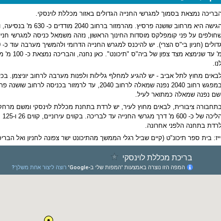
בריכה נמצאת בסמוך למגרשי החנייה הגדולים באזור מכללת לוינסקי.
הגישה היא מרחוב שושנה פרסיץ. מהרמזור ברחוב 2040 מודדים כ
חולפים על פני קומפלקס מוסדות החינוך הראשון, נזהה משמאל כניסה למגרשי חניי
גדולי
מ' עד שנימצא מצד צפון של ביה"ס "תיכונט". כא
נו.
באים מחוץ לתל אביב - יש להגיע למחלף גלילות ולפנות מערבה לרחוב יוניצמן. בכי
במפגש רחוב 2040 נפנה שמאלה לרחוב 2040, עד לרמזור בכניסה לרחוב שושנה
שם נפנה שמאלה כמתואר לעיל.
תחבורה ציבורית, לבאים מחוץ לעיר, יש לרדת בתחנת מכללת לוינסקי ומשם מרחק
הלי
רדת בתחנה הלפני אחרונה.
ייז: בית ספר תיכונ"ט (קיים שביל רגלי הממשך מהתיכונט ישר צפונה לחניון ואל הבריכ