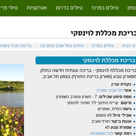
צפון
טיולים במרכז
טיולים בדרום
אטרקציות
טיולי פר
ריכת מכללת לוינסקי
פיצה אל:
ניווט
,
חיפוש
ף הבית
/
טיולים במרכז
/
טיולים בתל אביב והסביבה
/
בריכות חורף בישרא
בריכת מכללת לוינסקי
ריכת מכללת לוינסקי - בריכה עונתית חדשה כחלק
פארק טבע (פארק בריכת החורף) בצפון תל אביב.
נקודת עניין
אזור
:
תל אביב וגוש דן
מפת סימון שבילים
: 7 - השרון ומערב השומרון
מיקום
: קריית החינוך ליד סמינר לוינסקי
גישה
:רגלית, אופניים
שבילי טיול
:לא מסומן
עונות ביקור
:חורף ואביב
שמורת טבע
:לא
רמת קושי
:
לכל המשפחה