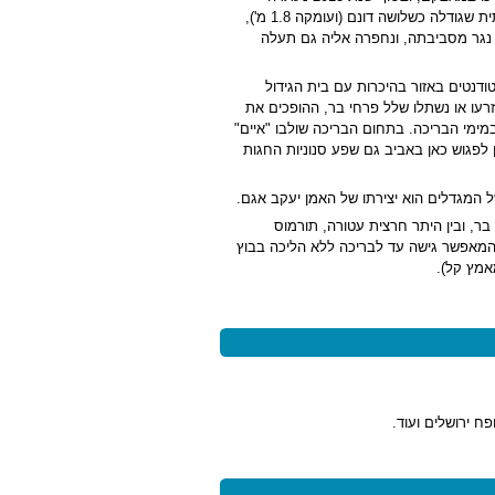
העירייה והקצתה שטח של כעשרה דונם בו אנו נמצאים. בשטח זה נחפרה בריכה עונתית שגודלה כשלושה דונם (ועומקה 1.8 מ'),
 נגר מסביבתה, ונחפרה אליה גם תעלה
נטים באזור בהיכרות עם בית הגידול
רעו או נשתלו שלל פרחי בר, ההופכים את
במימי הבריכה. בתחום הבריכה שולבו "איים"
 לפגוש כאן באביב גם שפע סנוניות החגות
ל המגדלים הוא יצירתו של האמן יעקב אגם.
 פרחי בר, ובין היתר חרצית עטורה, תורמוס
 לבריכה - שביל עץ המאפשר גישה עד לבריכה ללא הליכה בבוץ
אמץ קל).
ח ירושלים ועוד.