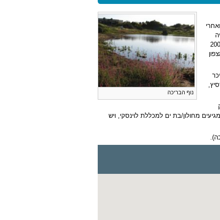
- 630 מ' בנסיעה, ואחרי
ה
ם (חניון בי"ס הצרי). יש להיכנס למגרש החנייה הדרומי ולהמשיך מערבה עוד כ- 200
ן נחנה, והבריכה נמצאת כ- 100 מ' מצפון
כר
 פרסיץ,
נוף הבריכה
כה של כ- 600 מ' דרך מגרשי החנייה עד לבריכה. בקווים עירוניים, קווים 26 ו-125 מגיעים מחולון/בת ים למכללת לוינסקי, ויש
ה).