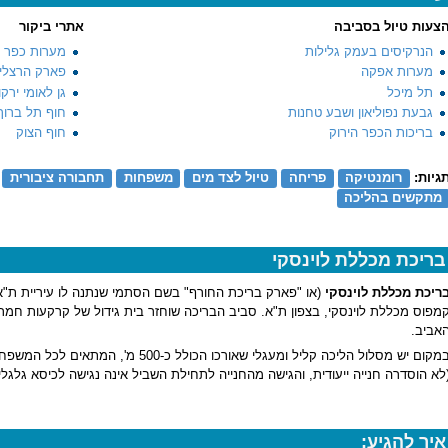
צעות טיול בסביבה
אתרי ביקור
הנרקיסים בעמק גלילות
מערות כפר ש
מערות אפקה
פארק הרצלי
תל מיכל
גן לאומי ירקון
גבעת נפוליאון ושבע טחנות
חוף תל ברוך
בריכות הכפר הירוק
חוף הצוק
גיות:
רומנטיקה
פריחה
טיול לצד מים
משפחות
תחבורה ציבורית
מתקשים בהליכה
בריכת מכללת לוינסקי
ריכת מכללת לוינסקי
(או "פארק בריכת החורף" בשם הסתמי שנתנה לו עיריית ת"א
מפוס מכללת לוינסקי, בצפון ת"א. סביב הבריכה שוחזר בית גידול של קרקעות חמר
אביב.
במקום יש מסלול הליכה קליל ומעגלי שאורכו הכו
לא הוסדרה חנייה ייעודית, והגישה מהחנייה לתחילת השביל אינה נגישה לכיסא גלגלי
איך להגיע: