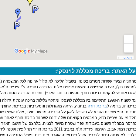
על האתר: בריכת מכללת לוינסקי:
החנייה נצעד עשרות מטרים צפונה, בשביל הליכה לא סלול אך נוח לכל המשפחה (ב
מניעת בוץ), לעבר
הבריכה
הנמצאת צפונית אלינו. הבריכה נחפרה ע"י עיריית ת"א-יפ
שגם אחראי להקמת בריכות חורף נוספות ברחבי הארץ). חפירת הבריכה מהווה מילוי 
לשנות ה-1990 התקיימה בין מכללת לוינסקי ומחלף גלילות בריכה עונתית גדולה וחשובה,
ריכה זו, בדומה ל
בריכת דורה
בנתניה, הייתה מהגדולות והמערביות בבריכות החורף בש
תקדימי עם עיריית ת"א, המבטיח הקצאתם של 7 דונם לשח
הרסה במהלך השנים בעבודות עפר ושטחה מיועד לבנייה. בלחצם של תושבי האזור וא
בריכת רמת אביב, הקימה עיריית ת"א באביב 2011 בריכת