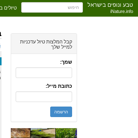
טבע ונופים בישראל
טיולים ב
iNature.info
ב
ק
קבל המלצות טיול עדכניות
ד
למייל שלך
שמך:
ב
מ
כתובת מייל: