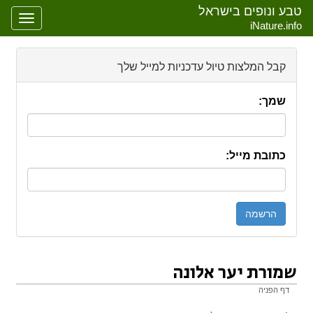
טבע ונופים בישראל
oggle
iNature.info
gation
קבל המלצות טיול עדכניות למייל שלך
שמך:
כתובת מייל:
שמורת יער אלונה
דף הפניה
קפיצה אל:
ניווט
,
חיפוש
הפניה ל: