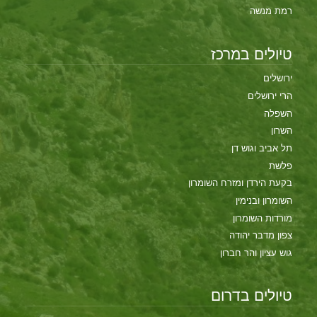
רמת מנשה
טיולים במרכז
ירושלים
הרי ירושלים
השפלה
השרון
תל אביב וגוש דן
פלשת
בקעת הירדן ומזרח השומרון
השומרון ובנימין
מורדות השומרון
צפון מדבר יהודה
גוש עציון והר חברון
טיולים בדרום